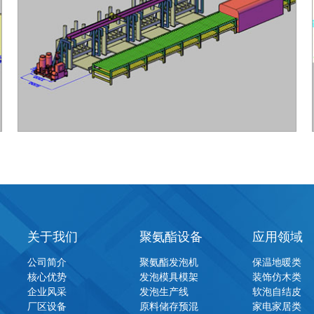
关于我们
聚氨酯设备
应用领域
公司简介
聚氨酯发泡机
保温地暖类
核心优势
发泡模具模架
装饰仿木类
企业风采
发泡生产线
软泡自结皮
厂区设备
原料储存预混
家电家居类