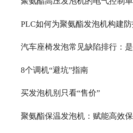
构成
聚氨酯高压发泡机的电气控制
PLC如何为聚氨酯发泡机构建
价值
汽车座椅发泡常见缺陷排行：
题还是发泡机问题？
8个调机“避坑”指南
买发泡机别只看“售价”
聚氨酯保温发泡机：赋能高效