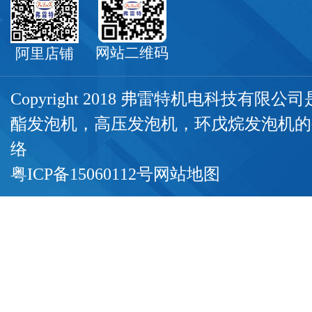
网站二维码
阿里店铺
Copyright 2018 弗雷特机电科技有限
酯发泡机
，
高压发泡机
，
环戊烷发泡机
的
络
粤ICP备15060112号
网站地图