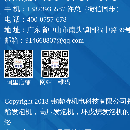
手 机：13823935587 许总（微信同步）
电 话：400-0757-678
地 址：广东省中山市南头镇同福中路39
邮箱：914668807@qq.com
网站二维码
阿里店铺
Copyright 2018 弗雷特机电科技有限
酯发泡机
，
高压发泡机
，
环戊烷发泡机
的
络