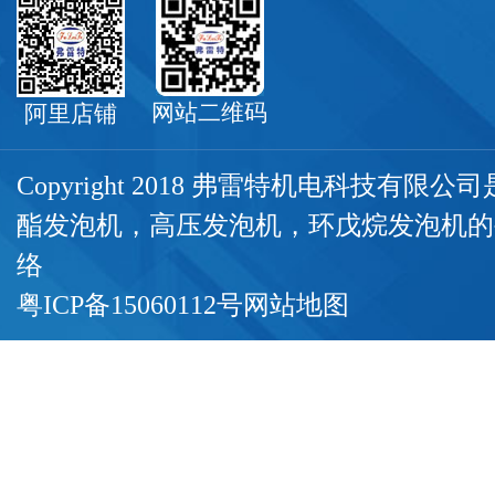
网站二维码
阿里店铺
Copyright 2018 弗雷特机电科技有限
酯发泡机
，
高压发泡机
，
环戊烷发泡机
的
络
粤ICP备15060112号
网站地图